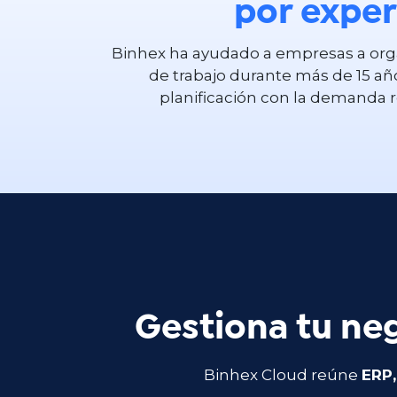
por expe
Binhex ha ayudado a empresas a orga
de trabajo durante más de 15 a
planificación con la demanda r
Gestiona tu neg
Binhex Cloud reúne
ERP,