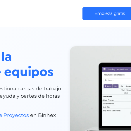
iones
IA
Comunidad
Precios
Empieza gratis
a
la
e equipos
stiona cargas de trabajo
ayuda y partes de horas
e Proyectos
en Binhex