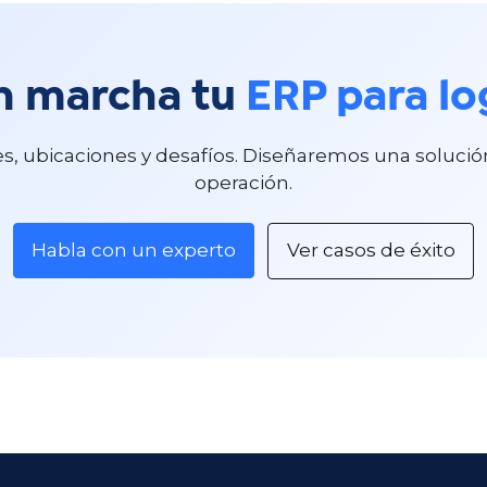
n marcha tu
ERP para log
, ubicaciones y desafíos. Diseñaremos una solució
operación.​
Habla con un experto
Ver casos de éxito