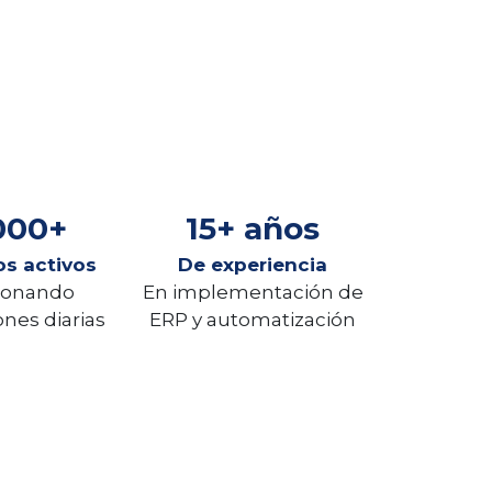
000+
15+ años
os activos
De experiencia
ionando
En implementación de
nes diarias
ERP y automatización