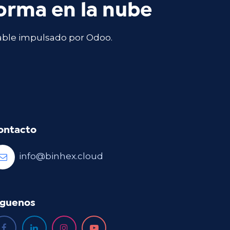
forma en la nube
able impulsado por Odoo.
ontacto
info@binhex.cloud
íguenos