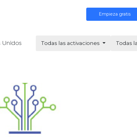
iones
IA
Comunidad
Precios
Empieza gratis
Todas las activaciones
Todas l
s Unidos