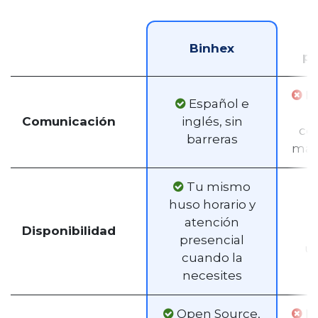
Binhex
pr
Di
Español e
Comunicación
inglés, sin
co
barreras
más
Tu mismo
huso horario y
atención
Disponibilidad
presencial
ú
cuando la
necesites
Open Source,
N