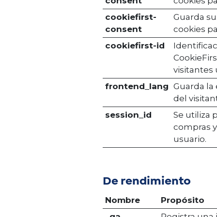
consent
cookies pa
cookiefirst-
Guarda su
consent
cookies pa
cookiefirst-id
Identifica
CookieFirs
visitantes 
frontend_lang
Guarda la 
del visitan
session_id
Se utiliza 
compras y 
usuario.
De rendimiento
Nombre
Propósito
_ga
Registra una 