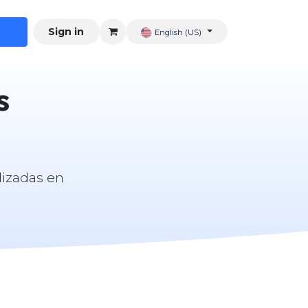
Sign in
English (US)
s
lizadas en