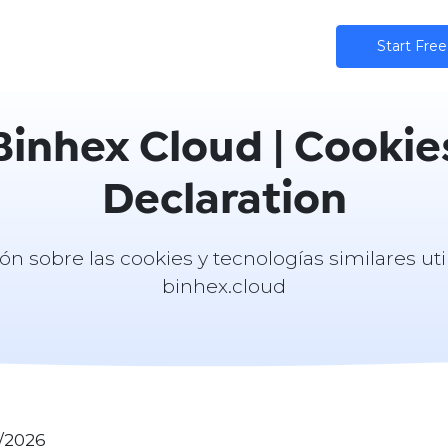
ns
AI
Community
Pricing
Star​​t Free
Binhex Cloud | Cookie
Declaration
ón sobre las cookies y tecnologías similares uti
binhex.cloud
3/2026