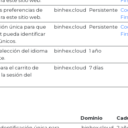
ra este sitio web.
Fir
s preferencias de
binhex.cloud
Persistente
Co
ra este sitio web.
Fir
ción única para que
binhex.cloud
Persistente
Co
t pueda identificar
Fir
únicos.
elección del idioma
binhex.cloud
1 año
te.
para el carrito de
binhex.cloud
7 días
la sesión del
Dominio
Cad
identificación única para
.binhex.cloud
2 añ