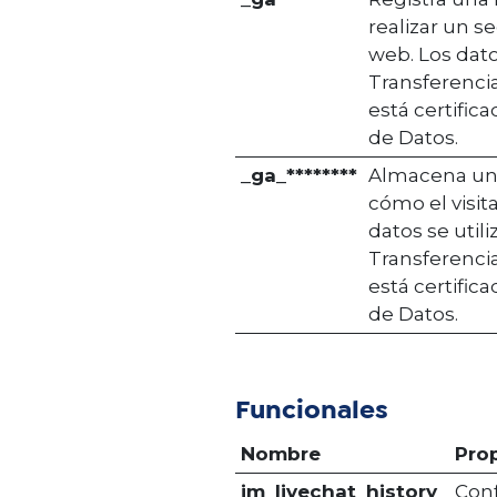
realizar un s
web. Los datos
Transferenci
está certific
de Datos.
_ga_********
Almacena una 
cómo el visita
datos se utili
Transferenci
está certific
de Datos.
Funcionales
Nombre
Pro
im_livechat_history
Conf