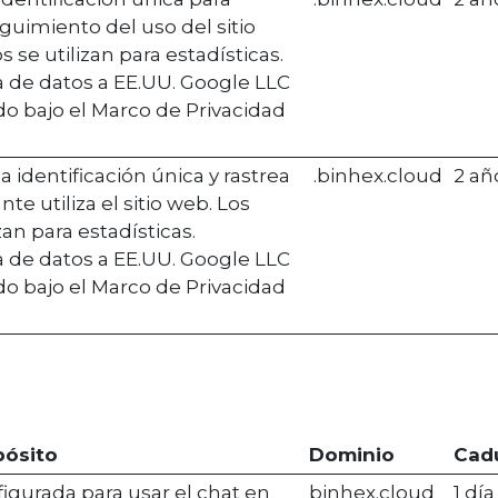
eguimiento del uso del sitio
 se utilizan para estadísticas.
a de datos a EE.UU. Google LLC
ado bajo el Marco de Privacidad
identificación única y rastrea
.binhex.cloud
2 añ
nte utiliza el sitio web. Los
zan para estadísticas.
a de datos a EE.UU. Google LLC
ado bajo el Marco de Privacidad
pósito
Dominio
Cad
igurada para usar el chat en
binhex.cloud
1 día