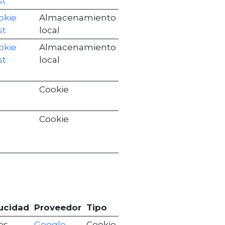
st
okie
Almacenamiento
st
local
okie
Almacenamiento
st
local
Cookie
Cookie
ucidad
Proveedor
Tipo
os
Google
Cookie