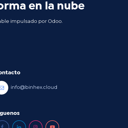
forma en la nube
able impulsado por Odoo.
ontacto
info@binhex.cloud
íguenos