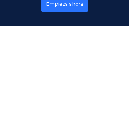
Empieza ahora
Producto
Plan gratuito
Precios
Emma IA
Empresa
Sobre nosotros
Casos de éxito
Contacto
Programa Partner