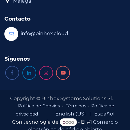
Málaga
Contacto
info@binhex.cloud
Síguenos
Copyright © Binhex Systems Solutions Sl.
Política de Cookies
◦
Términos
◦
Política de
English (US)
|
Español
privacidad
Con tecnología de
- El #1
Comercio
electrónico de código abierto